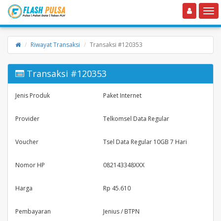
Toggle navigation
Toggle
Riwayat Transaksi
Transaksi #120353
Transaksi #120353
Jenis Produk
Paket Internet
Provider
Telkomsel Data Regular
Voucher
Tsel Data Regular 10GB 7 Hari
Nomor HP
082143348XXX
Harga
Rp 45.610
Pembayaran
Jenius / BTPN