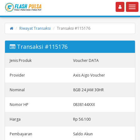
Toggle navigation
Toggle
Riwayat Transaksi
Transaksi #115176
Transaksi #115176
Jenis Produk
Voucher DATA
Provider
Axis Aigo Voucher
Nominal
8GB 24 JAM 30HR
Nomor HP
0838144XXX
Harga
Rp 56.100
Pembayaran
Saldo Akun